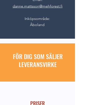
danne.mattsson@mehforest.fi
Inköpsområde:
Åboland
FÖR DIG SOM SÄLJER
LEVERANSVIRKE
PRISER