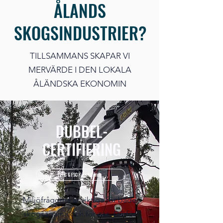
ÅLANDS
SKOGSINDUSTRIER?
TILLSAMMANS SKAPAR VI
MERVÄRDE I DEN LOKALA
ÅLÄNDSKA EKONOMIN
DUBBEL-
CERTIFIERING
PEFC & FSC® certifiering
Miljöfrågorna är viktiga för både
skogsägarna och för oss. Därför