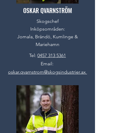
OSKAR QVARNSTRÖM
Skogschef
Inköpsområden:
Jomala, Brändö, Kumlinge &
Mariehamn
Tel:
0457 313 5361
Email:
oskar.qvarnstrom@skogsindustrier.ax