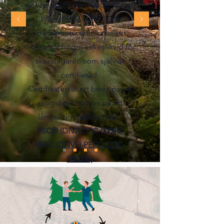
är vi dubbelcertifierade. Vi har
både PEFC och FSC®
spårbarhetscertifikat vilket
möjliggör högre virkeslikvid för
skogsägaren som själv är
certifierad.
Certifikaten är ett bevis på att
skogsbruket drivs på ett
långsiktigt hållbart sätt.
FSC®
(DNV-COC-00045)
PEFC
(DNVFI-PEFC-COC-
000036)